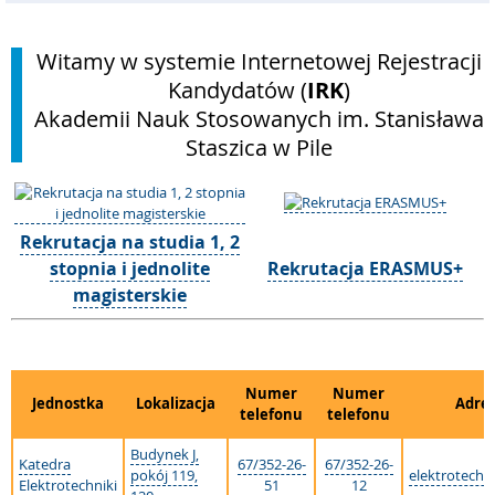
Witamy w systemie Internetowej Rejestracji
Kandydatów (
IRK
)
Akademii Nauk Stosowanych im. Stanisława
Staszica w Pile
Rekrutacja na studia 1, 2
stopnia i jednolite
Rekrutacja ERASMUS+
magisterskie
Numer
Numer
Jednostka
Lokalizacja
Adres
telefonu
telefonu
Budynek J,
Katedra
67/352-26-
67/352-26-
pokój 119,
elektrotechn
Elektrotechniki
51
12