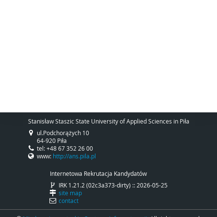
Stanisław Staszic State University of Applied Sciences in Piła
ul.Podchorążych 10
64-920 Piła
tel: +48 67 352 26 00
www:
http://ans.pila.pl
Internetowa Rekrutacja Kandydatów
IRK 1.21.2 (02c3a373-dirty) :: 2026-05-25
site map
contact